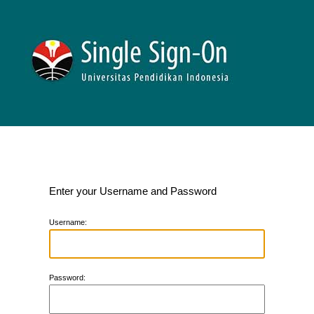
Enter your Username and Password
U
sername:
P
assword: