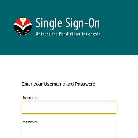
Enter your Username and Password
U
sername:
P
assword: