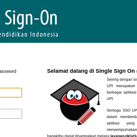
Selamat datang di Single Sign On
Password
Seiring dengan si
UPI merupakan 
berbagai aplikasi
UPI.
Semoga SSO UPI 
dalam memberda
aplikasi yan
menyempurnakan
bapak/ibu dapat disampaikan melalui
layanan-tik[at]