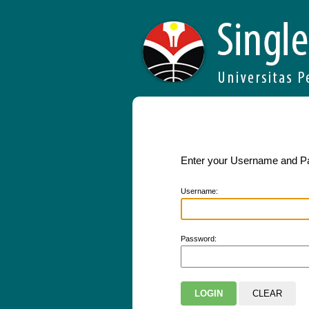
Enter your Username and 
U
sername:
P
assword: