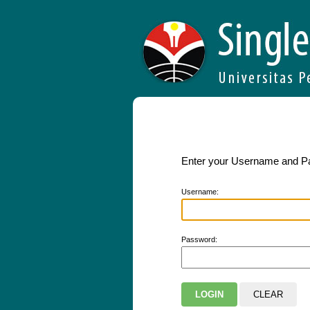
Enter your Username and 
U
sername:
P
assword: