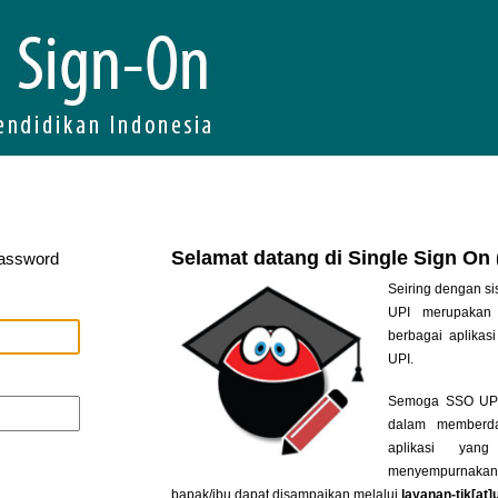
Selamat datang di Single Sign On
Password
Seiring dengan si
UPI merupakan 
berbagai aplikasi
UPI.
Semoga SSO UPI 
dalam memberda
aplikasi yan
menyempurnakan
bapak/ibu dapat disampaikan melalui
layanan-tik[at]