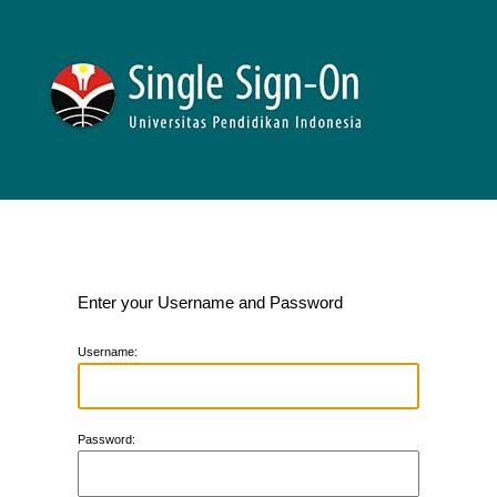
Enter your Username and Password
U
sername:
P
assword: