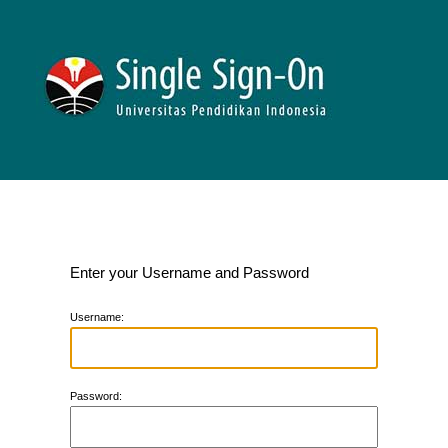
Enter your Username and Password
U
sername:
P
assword: