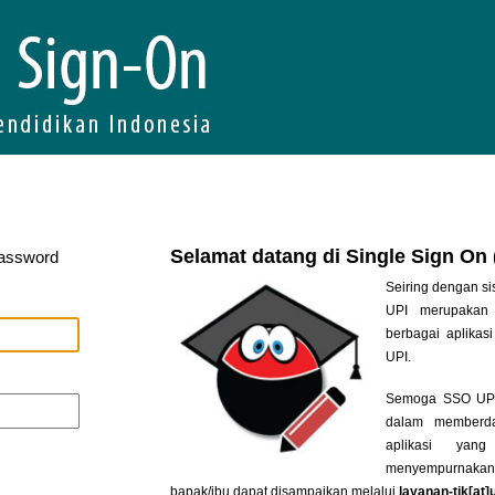
Selamat datang di Single Sign On
Password
Seiring dengan si
UPI merupakan 
berbagai aplikasi
UPI.
Semoga SSO UPI 
dalam memberda
aplikasi yan
menyempurnakan
bapak/ibu dapat disampaikan melalui
layanan-tik[at]