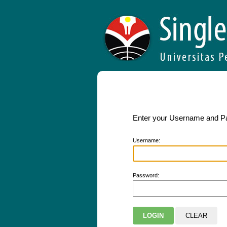
Enter your Username and 
U
sername:
P
assword: