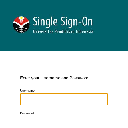
Enter your Username and Password
U
sername:
P
assword: