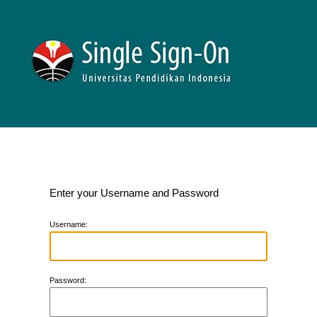
Enter your Username and Password
U
sername:
P
assword: