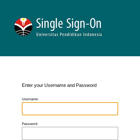
Enter your Username and Password
U
sername:
P
assword: