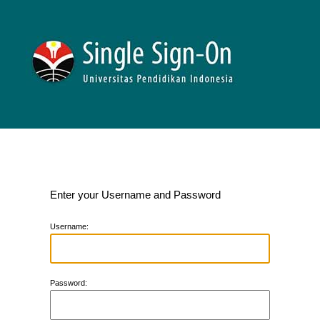
Enter your Username and Password
U
sername:
P
assword: