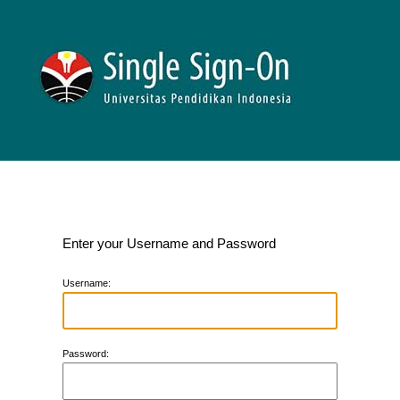
Enter your Username and Password
U
sername:
P
assword: