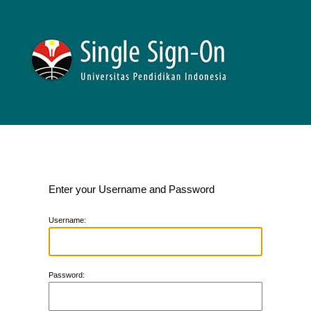
Enter your Username and Password
U
sername:
P
assword: