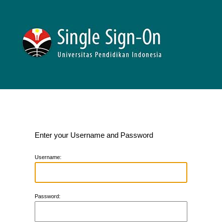
Enter your Username and Password
U
sername:
P
assword: