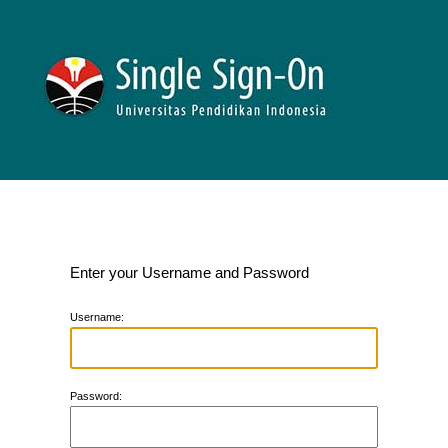
Enter your Username and Password
U
sername:
P
assword: