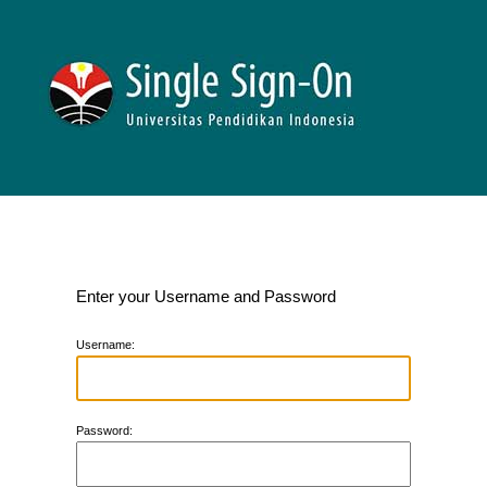
Enter your Username and Password
U
sername:
P
assword: