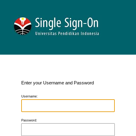
Enter your Username and Password
U
sername:
P
assword: