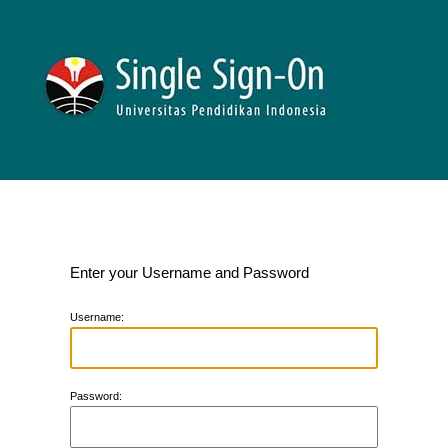
Enter your Username and Password
U
sername:
P
assword: