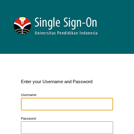
Enter your Username and Password
U
sername:
P
assword: