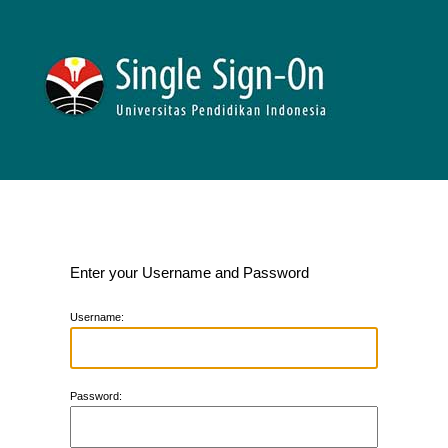
Enter your Username and Password
U
sername:
P
assword: