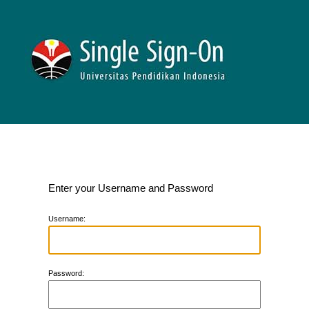
Enter your Username and Password
U
sername:
P
assword: