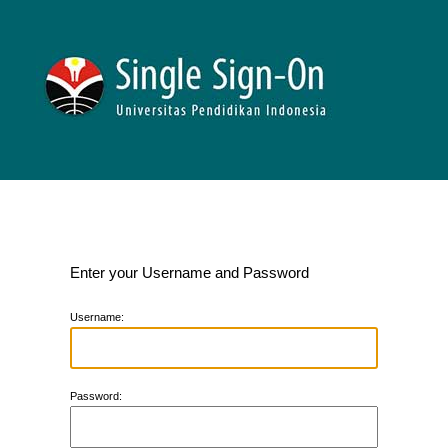
Enter your Username and Password
U
sername:
P
assword: