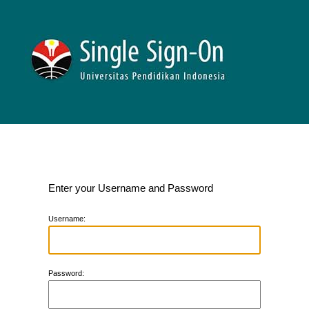
Enter your Username and Password
U
sername:
P
assword: