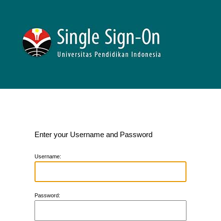
Enter your Username and Password
U
sername:
P
assword: