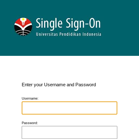
Enter your Username and Password
U
sername:
P
assword: