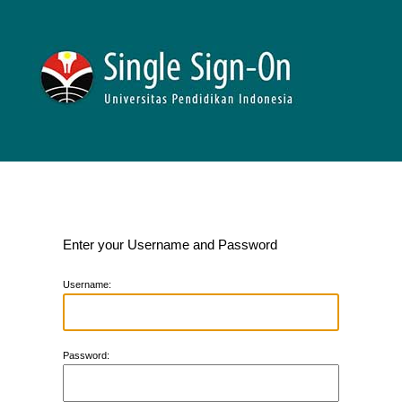
Enter your Username and Password
U
sername:
P
assword: