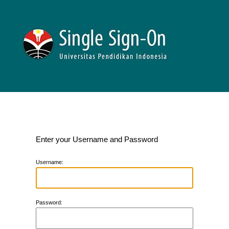
Enter your Username and Password
U
sername:
P
assword: