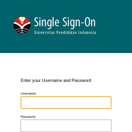
Enter your Username and Password
U
sername:
P
assword: