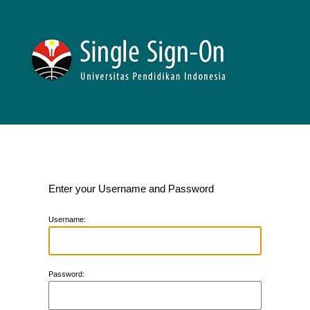
Enter your Username and Password
U
sername:
P
assword: