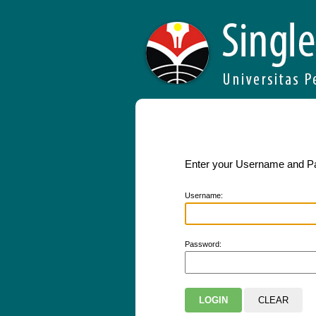
Enter your Username and 
U
sername:
P
assword: