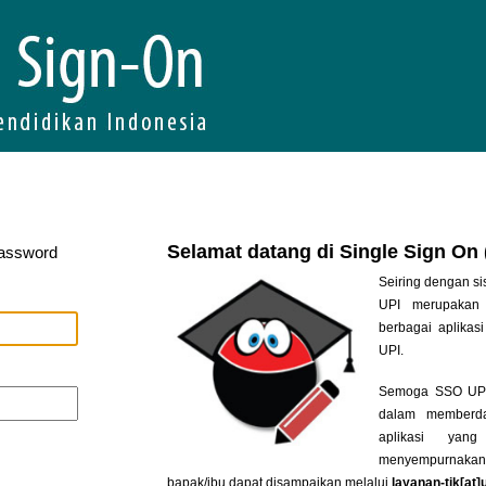
Selamat datang di Single Sign On
Password
Seiring dengan si
UPI merupakan 
berbagai aplikasi
UPI.
Semoga SSO UPI 
dalam memberda
aplikasi yan
menyempurnakan
bapak/ibu dapat disampaikan melalui
layanan-tik[at]