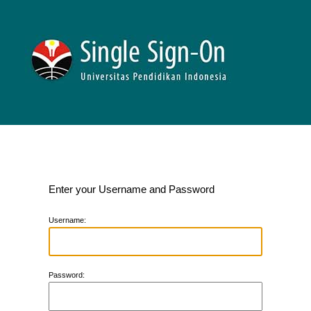
Enter your Username and Password
U
sername:
P
assword: