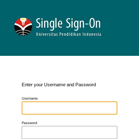
Enter your Username and Password
U
sername:
P
assword: