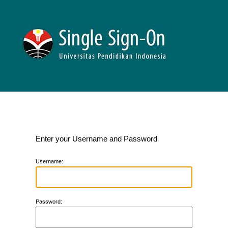
Enter your Username and Password
U
sername:
P
assword: