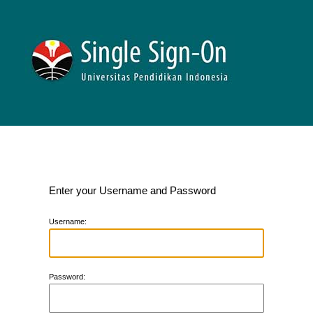
Enter your Username and Password
U
sername:
P
assword: