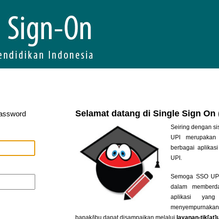
Selamat datang di Single Sign On
Password
Seiring dengan si
UPI merupakan 
berbagai aplikasi
UPI.
Semoga SSO UPI 
dalam memberda
aplikasi yan
menyempurnakan
bapak/ibu dapat disampaikan melalui
layanan-tik[at]