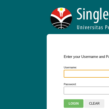
Enter your Username and 
U
sername:
P
assword: