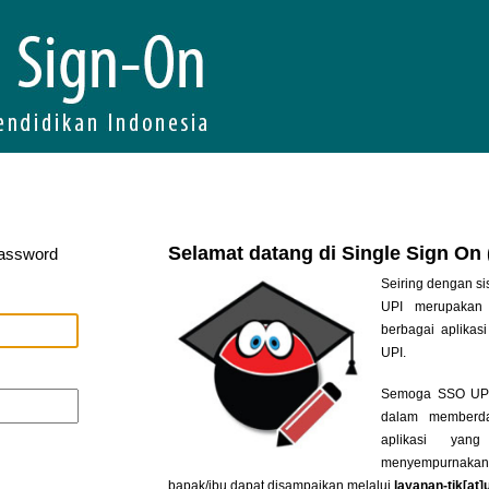
Selamat datang di Single Sign On
Password
Seiring dengan si
UPI merupakan 
berbagai aplikasi
UPI.
Semoga SSO UPI 
dalam memberda
aplikasi yan
menyempurnakan
bapak/ibu dapat disampaikan melalui
layanan-tik[at]