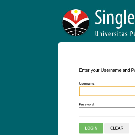
Enter your Username and 
U
sername:
P
assword: