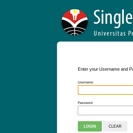
Enter your Username and 
U
sername:
P
assword: