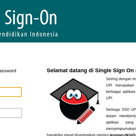
Selamat datang di Single Sign On
Password
Seiring dengan si
UPI merupakan 
berbagai aplikasi
UPI.
Semoga SSO UPI 
dalam memberda
aplikasi yan
menyempurnakan
bapak/ibu dapat disampaikan melalui
layanan-tik[at]