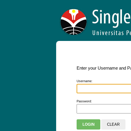
Enter your Username and 
U
sername:
P
assword: