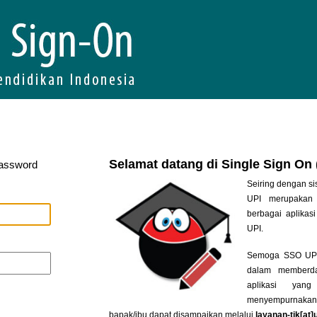
Selamat datang di Single Sign On
Password
Seiring dengan si
UPI merupakan 
berbagai aplikasi
UPI.
Semoga SSO UPI 
dalam memberda
aplikasi yan
menyempurnakan
bapak/ibu dapat disampaikan melalui
layanan-tik[at]