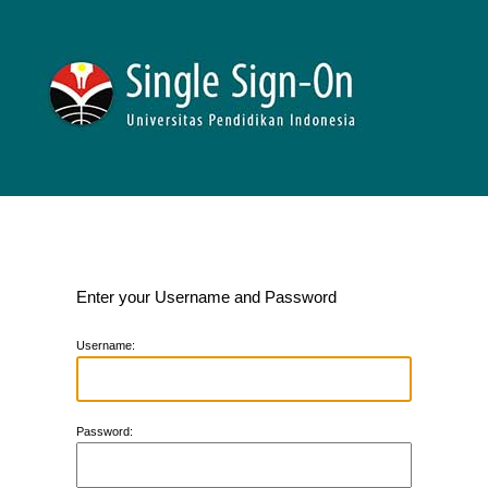
Enter your Username and Password
U
sername:
P
assword: