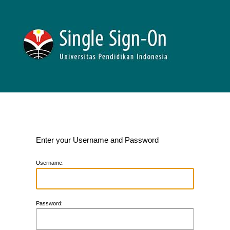
Enter your Username and Password
U
sername:
P
assword: