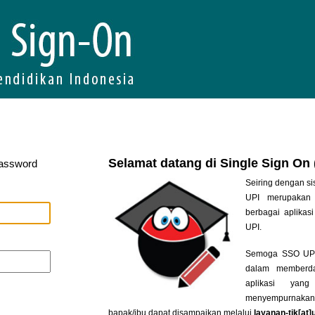
Selamat datang di Single Sign On
Password
Seiring dengan si
UPI merupakan 
berbagai aplikasi
UPI.
Semoga SSO UPI 
dalam memberda
aplikasi yan
menyempurnakan
bapak/ibu dapat disampaikan melalui
layanan-tik[at]