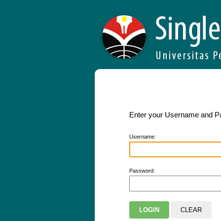
Enter your Username and 
U
sername:
P
assword: