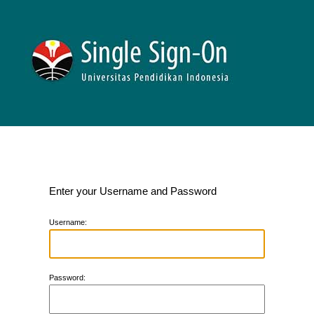
Enter your Username and Password
U
sername:
P
assword: