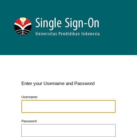
Enter your Username and Password
U
sername:
P
assword: