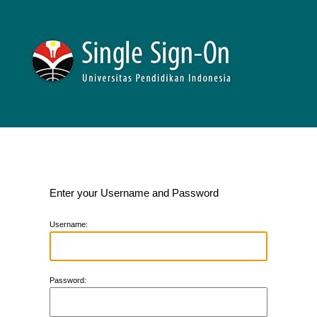
Enter your Username and Password
U
sername:
P
assword: