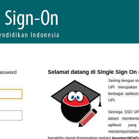
Selamat datang di Single Sign On
Password
Seiring dengan si
UPI merupakan 
berbagai aplikasi
UPI.
Semoga SSO UPI 
dalam memberda
aplikasi yan
menyempurnakan
bapak/ibu dapat disampaikan melalui
layanan-tik[at]