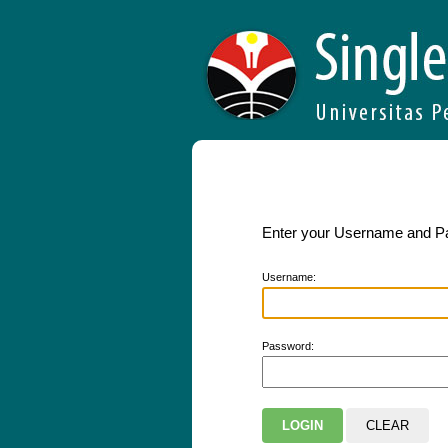
Enter your Username and 
U
sername:
P
assword: