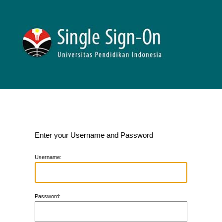
Enter your Username and Password
U
sername:
P
assword: