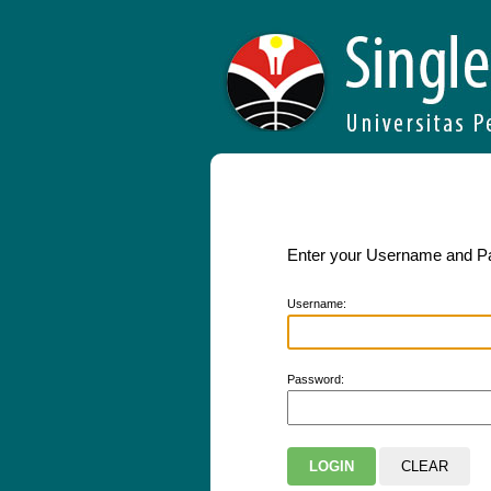
Enter your Username and 
U
sername:
P
assword: