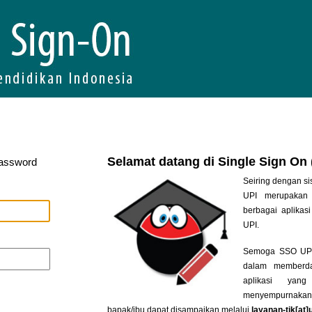
Selamat datang di Single Sign On
Password
Seiring dengan si
UPI merupakan 
berbagai aplikasi
UPI.
Semoga SSO UPI 
dalam memberda
aplikasi yan
menyempurnakan
bapak/ibu dapat disampaikan melalui
layanan-tik[at]