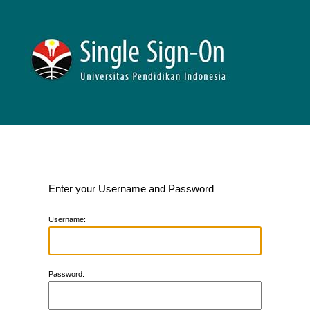
Enter your Username and Password
U
sername:
P
assword: