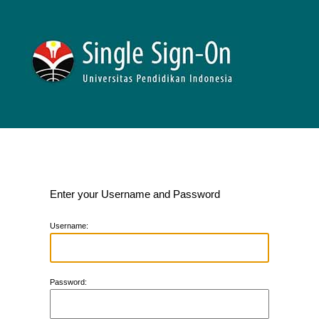
Enter your Username and Password
U
sername:
P
assword: