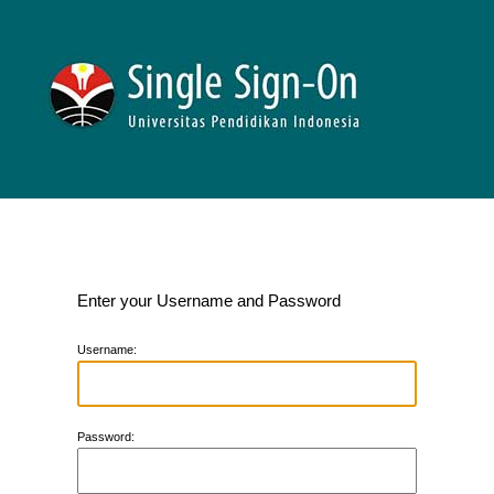
Enter your Username and Password
U
sername:
P
assword: